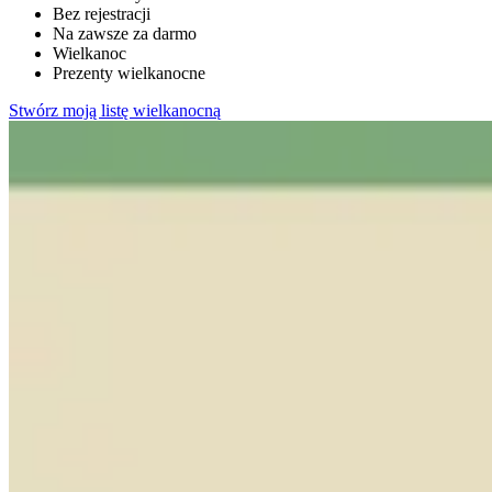
Bez rejestracji
Na zawsze za darmo
Wielkanoc
Prezenty wielkanocne
Stwórz moją listę wielkanocną