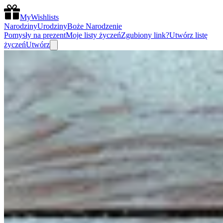
MyWishlists
Narodziny
Urodziny
Boże Narodzenie
Pomysły na prezent
Moje listy życzeń
Zgubiony link?
Utwórz listę
życzeń
Utwórz