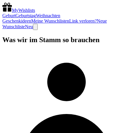
MyWishlists
Geburt
Geburtstag
Weihnachten
Geschenkideen
Meine Wunschlisten
Link verloren?
Neue
Wunschliste
Neu
Was wir im Stamm so brauchen