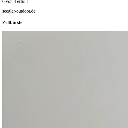
0
von
4
erfüllt
seegler-outdoor.de
Zeltbürste